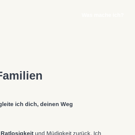
Was mache ich?
Familien
leite ich dich, deinen Weg
t
Ratlosigkeit
und Müdigkeit zurück. Ich